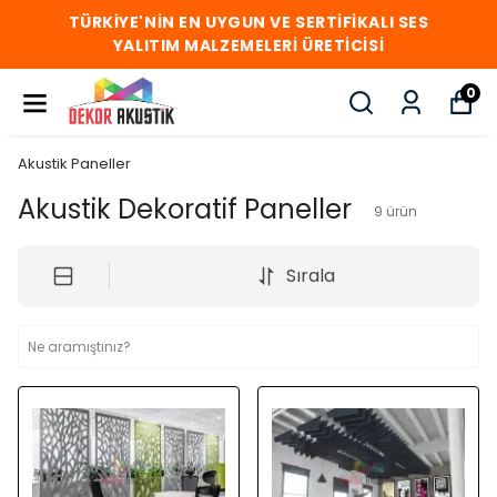
TÜRKİYE'NİN EN UYGUN VE SERTİFİKALI SES
YALITIM MALZEMELERİ ÜRETİCİSİ
0
Akustik Paneller
Akustik Dekoratif Paneller
9
ürün
Sırala