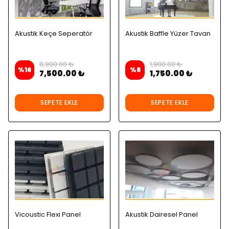
Akustik Keçe Seperatör
Akustik Baffle Yüzer Tavan
8,900.00 ₺
1,900.00 ₺
%
16
%
8
7,500.00 ₺
1,750.00 ₺
SEPETE EKLE
SEPETE EKLE
Vicoustic Flexi Panel
Akustik Dairesel Panel