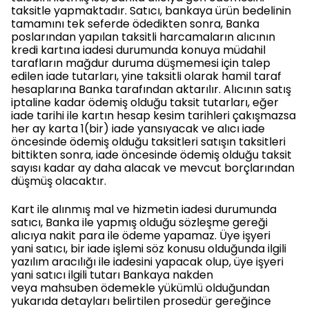
taksitle yapmaktadır. Satıcı, bankaya ürün bedelinin
tamamını tek seferde ödedikten sonra, Banka
poslarından yapılan taksitli harcamaların alıcının
kredi kartına iadesi durumunda konuya müdahil
tarafların mağdur duruma düşmemesi için talep
edilen iade tutarları, yine taksitli olarak hamil taraf
hesaplarına Banka tarafından aktarılır. Alıcının satış
iptaline kadar ödemiş olduğu taksit tutarları, eğer
iade tarihi ile kartın hesap kesim tarihleri çakışmazsa
her ay karta 1(bir) iade yansıyacak ve alıcı iade
öncesinde ödemiş olduğu taksitleri satışın taksitleri
bittikten sonra, iade öncesinde ödemiş olduğu taksit
sayısı kadar ay daha alacak ve mevcut borçlarından
düşmüş olacaktır.
Kart ile alınmış mal ve hizmetin iadesi durumunda
satıcı, Banka ile yapmış olduğu sözleşme gereği
alıcıya nakit para ile ödeme yapamaz. Üye işyeri
yani satıcı, bir iade işlemi söz konusu olduğunda ilgili
yazılım aracılığı ile iadesini yapacak olup, üye işyeri
yani satıcı ilgili tutarı Bankaya nakden
veya mahsuben ödemekle yükümlü olduğundan
yukarıda detayları belirtilen prosedür gereğince