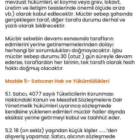
mevzuat hükümleri, el koyma veya grev, lokavt,
üretim ve iletişim tesislerinde önemli ölçüde arıza
vb.) olarak kabul edilecektir. Mücbir sebep şahsında
gerçekleşen taraf, diğer tarafa durumu derhal ve
yazılı olarak bildirecektir.
Mücbir sebebin devamı esnasında tarafların
edimlerini yerine getirememelerinden dolayı
herhangi bir sorumlulukları doğmayacaktır. İşbu
mücbir sebep durumu 30 (otuz ) gün süreyle devam
ederse, taraflardan her birinin, tek taraflı olarak fesih
hakkı doğmuş olacaktır.
Madde 5- Satıcının Hak ve Yükümlülükleri
5.1. Satıcı, 4077 sayılı Tüketicilerin Korunması
Hakkındaki Kanun ve Mesafeli Sözleşmelere Dair
Yönetmelik hükümleri uyarınca sözleşmede
kendisine yüklenen edimleri mücbir haller dışında
eksiksiz yerine getirmeyi kabul ve taahhüt eder.
5.2. 18 (on sekiz) yaşından küçük kişiler ……..’den
alışveriş yapamaz. Satıcı, alıcının sözleşmede