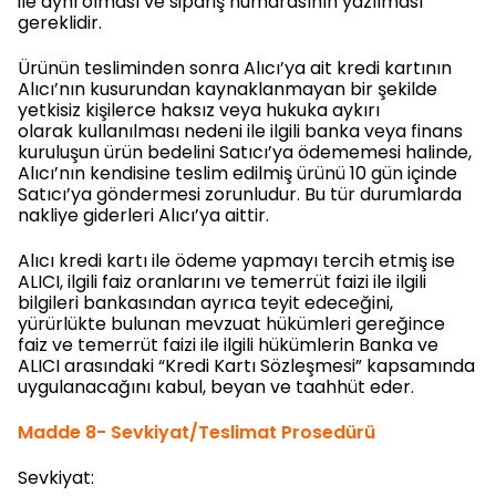
ile aynı olması ve sipariş numarasının yazılması
gereklidir.
Ürünün tesliminden sonra Alıcı’ya ait kredi kartının
Alıcı’nın kusurundan kaynaklanmayan bir şekilde
yetkisiz kişilerce haksız veya hukuka aykırı
olarak kullanılması nedeni ile ilgili banka veya finans
kuruluşun ürün bedelini Satıcı’ya ödememesi halinde,
Alıcı’nın kendisine teslim edilmiş ürünü 10 gün içinde
Satıcı’ya göndermesi zorunludur. Bu tür durumlarda
nakliye giderleri Alıcı’ya aittir.
Alıcı kredi kartı ile ödeme yapmayı tercih etmiş ise
ALICI, ilgili faiz oranlarını ve temerrüt faizi ile ilgili
bilgileri bankasından ayrıca teyit edeceğini,
yürürlükte bulunan mevzuat hükümleri gereğince
faiz ve temerrüt faizi ile ilgili hükümlerin Banka ve
ALICI arasındaki “Kredi Kartı Sözleşmesi” kapsamında
uygulanacağını kabul, beyan ve taahhüt eder.
Madde 8- Sevkiyat/Teslimat Prosedürü
Sevkiyat: