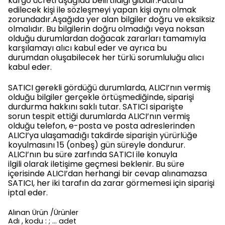
kargo ücreti aşağıda belirtildiği gibidir.Fatura
edilecek kişi ile sözleşmeyi yapan kişi aynı olmak
zorundadır.Aşağıda yer alan bilgiler doğru ve eksiksiz
olmalıdır. Bu bilgilerin doğru olmadığı veya noksan
olduğu durumlardan doğacak zararları tamamıyla
karşılamayı alıcı kabul eder ve ayrıca bu
durumdan oluşabilecek her türlü sorumluluğu alıcı
kabul eder.
SATICI gerekli gördüğü durumlarda, ALICI’nın vermiş
olduğu bilgiler gerçekle örtüşmediğinde, siparişi
durdurma hakkını saklı tutar. SATICI siparişte
sorun tespit ettiği durumlarda ALICI’nın vermiş
olduğu telefon, e-posta ve posta adreslerinden
ALICI’ya ulaşamadığı takdirde siparişin yürürlüğe
koyulmasını 15 (onbeş) gün süreyle dondurur.
ALICI’nın bu süre zarfında SATICI ile konuyla
ilgili olarak iletişime geçmesi beklenir. Bu süre
içerisinde ALICI’dan herhangi bir cevap alınamazsa
SATICI, her iki tarafın da zarar görmemesi için siparişi
iptal eder.
Alınan Ürün /Ürünler
Adı , kodu : ; … adet