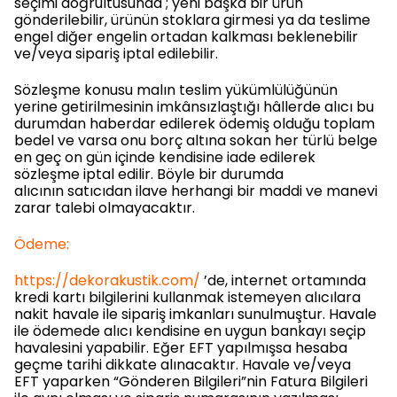
seçimi doğrultusunda ; yeni başka bir ürün
gönderilebilir, ürünün stoklara girmesi ya da teslime
engel diğer engelin ortadan kalkması beklenebilir
ve/veya sipariş iptal edilebilir.
Sözleşme konusu malın teslim yükümlülüğünün
yerine getirilmesinin imkânsızlaştığı hâllerde alıcı bu
durumdan haberdar edilerek ödemiş olduğu toplam
bedel ve varsa onu borç altına sokan her türlü belge
en geç on gün içinde kendisine iade edilerek
sözleşme iptal edilir. Böyle bir durumda
alıcının satıcıdan ilave herhangi bir maddi ve manevi
zarar talebi olmayacaktır.
Ödeme:
https://dekorakustik.com/
’de, internet ortamında
kredi kartı bilgilerini kullanmak istemeyen alıcılara
nakit havale ile sipariş imkanları sunulmuştur. Havale
ile ödemede alıcı kendisine en uygun bankayı seçip
havalesini yapabilir. Eğer EFT yapılmışsa hesaba
geçme tarihi dikkate alınacaktır. Havale ve/veya
EFT yaparken “Gönderen Bilgileri”nin Fatura Bilgileri