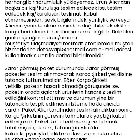
herhangi bir sorumluluk yükleyemez. Ürün, Alıcı’dan
başka bir kişi/kuruluşa teslim edilecek ise, teslim
edilecek kişi/kuruluşun teslimatı kabul
etmemesinden, sevk bilgilerindeki yanlışlık ve/veya
Alıcının yerinde olmamasından doğabilecek ekstra
kargo bedellerinden satıcı sorumlu değildir. Belirtilen
günler içeriğinde ürün/ürünler
müşteriye ulaşmadıysa teslimat problemleri müşteri
hizmetlerine
detasyapi@hotmail.com
e-mail adresi
kullanılmak sureti ile derhal bildirilmelidir.
Zarar görmüş paket durumunda; Zarar görmüş
paketler teslim alınmayarak Kargo Şirketi yetkilisine
tutanak tutturulmalıdır. Eğer Kargo Şirketi
yetkilisi paketin hasarlı olmadığı görüşünde ise,
paketin orada açılarak ürünlerin hasarsız teslim
edildiğini kontrol ettirme ve durumun yine bir
tutanakla tespit edilmesini isteme hakkı alıcıda
vardır. Paket Alıcı tarafından teslim alındıktan sonra
Kargo Şirketinin görevini tam olarak yaptığı kabul
edilmiş olur. Paket kabul edilmemiş ve tutanak
tutulmuş ise, durum, tutanağın Alıcı’da
kalan kopyasıyla birlikte en kısa zamanda satıcı
Müşteri Hizmetlerine bildirilmelidir.