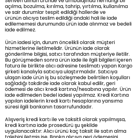
Sehven alınan üründe ve ambalajında herhangi bir
açılma, bozulma, kırılma, tahrip, yırtılma, kullanılma
ve sair durumlar tespit edildiği hallerde ve
ürünün alıcıya teslim edildiği andaki hali ile iade
edilememesi durumunda ürün iade alınmaz ve bedeli
iade edilmez.
Ürün iadesi için, durum öncelikli olarak müşteri
hizmetlerine iletilmelidir. Ürünün iade olarak
gönderilme bilgisi, satıcı tarafından müşteriye iletilir.
Bu görüşmeden sonra ürün iade ile ilgili bilgileri içeren
fatura ile birlikte alıcı adresine teslimatı yapan Kargo
şirketi kanalıyla satıcıya ulaştırmalıdır. Satıcıya
ulaşan iade ürün iş bu sözleşmede belirtilen koşulları
sağladığı takdirde iade olarak kabul edilir, geri
ödemesi de alıcı kredi kartına/hesabına yapılır. Ürün
iade edilmeden bedel iadesi yapılmaz. Kredi Kartına
yapılan iadelerin kredi kartı hesaplarına yansıma
süresi ilgili bankanın tasarrufundadır.
Alışveriş kredi kartı ile ve taksitli olarak yapılmışsa,
kredi kartına iade prosedürü şu şekilde
uygulanacaktır: Alıcı ürünü kaç taksit ile satın alma
talebini iletmiş ise, Banka alıcıya geri ödemesini