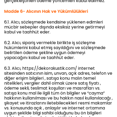
gerçekleştirilen ödeme yöntemleri kabul edilmez.
Madde 6- Alıcının Hak ve Yükümlülükleri
6.1. Alıcı, sözleşmede kendisine yüklenen edimleri
mücbir sebepler dışında eksiksiz yerine getirmeyi
kabul ve taahhüt eder.
6.2. Alıcı, sipariş vermekle birlikte iş sözleşme
hükümlerini kabul etmiş sayıldığını ve sözleşmede
belirtilen ödeme şekline uygun ödemeyi
yapacağını kabul ve taahhüt eder.
6.3. Alıcı, https://dekorakustik.com/ internet
sitesinden satıcının isim, unvan, açık adres, telefon ve
diğer erişim bilgileri , satışa konu malın temel
nitelikleri, vergiler dahil olmak üzere satış fiyatı ,
ödeme sekli, teslimat koşulları ve masrafları vs.
satışa konu mal ile ilgili tüm ön bilgiler ve “cayma”
hakkının kullanılması ve bu hakkın nasıl kullanılacağı ,
şikayet ve itirazlarını iletebilecekleri resmi makamlar
vs. konusunda açık , anlaşılır ve internet ortamına
uygun şekilde bilgi sahibi olduğunu bu ön bilgileri