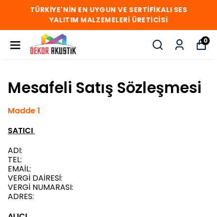
TÜRKİYE'NİN EN UYGUN VE SERTİFİKALI SES
YALITIM MALZEMELERİ ÜRETİCİSİ
0
Mesafeli Satış Sözleşmesi
Madde 1
SATICI
ADI:
TEL:
EMAİL:
VERGİ DAİRESİ:
VERGİ NUMARASI:
ADRES:
ALICI