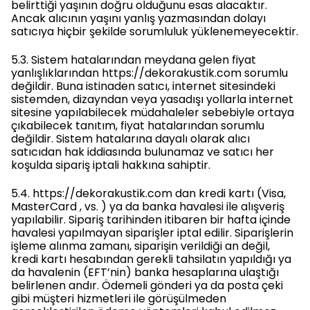
belirttiği yaşının doğru olduğunu esas alacaktır.
Ancak alıcının yaşını yanlış yazmasından dolayı
satıcıya hiçbir şekilde sorumluluk yüklenemeyecektir.
5.3. Sistem hatalarından meydana gelen fiyat
yanlışlıklarından https://dekorakustik.com sorumlu
değildir. Buna istinaden satıcı, internet sitesindeki
sistemden, dizayndan veya yasadışı yollarla internet
sitesine yapılabilecek müdahaleler sebebiyle ortaya
çıkabilecek tanıtım, fiyat hatalarından sorumlu
değildir. Sistem hatalarına dayalı olarak alıcı
satıcıdan hak iddiasında bulunamaz ve satıcı her
koşulda sipariş iptali hakkına sahiptir.
5.4. https://dekorakustik.com dan kredi kartı (Visa,
MasterCard , vs. ) ya da banka havalesi ile alışveriş
yapılabilir. Sipariş tarihinden itibaren bir hafta içinde
havalesi yapılmayan siparişler iptal edilir. Siparişlerin
işleme alınma zamanı, siparişin verildiği an değil,
kredi kartı hesabından gerekli tahsilatın yapıldığı ya
da havalenin (EFT’nin) banka hesaplarına ulaştığı
belirlenen andır. Ödemeli gönderi ya da posta çeki
gibi müşteri hizmetleri ile görüşülmeden