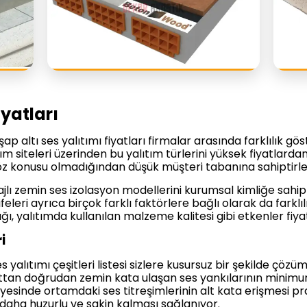
iyatları
p altı ses yalıtımı fiyatları firmalar arasında farklılık gös
tım siteleri üzerinden bu yalıtım türlerini yüksek fiyatlarda
 söz konusu olmadığından düşük müşteri tabanına sahiptirle
lı zemin ses izolasyon modellerini kurumsal kimliğe sahip 
arifeleri ayrıca birçok farklı faktörlere bağlı olarak da farklıl
, yalıtımda kullanılan malzeme kalitesi gibi etkenler fiyat 
i
es yalıtımı çeşitleri listesi sizlere kusursuz bir şekilde çö
attan doğrudan zemin kata ulaşan ses yankılarının minimu
sayesinde ortamdaki ses titreşimlerinin alt kata erişmesi pra
 daha huzurlu ve sakin kalması sağlanıyor.