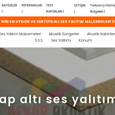
BAYİLİKLER
REFERANSLAR
TEST
İLETİŞİM
Türkiye İçi Hizm
|
|
RAPORLARI |
|
Bölgeleri |
'NİN EN UYGUN VE SERTİFİKALI SES YALITIM MALZEMELERİ Ü
Ses Yalıtım Malzemeleri
Akustik Süngerler
Akustik Kabinler
S.S.S.
Ses Yalıtımı
Konum
ap altı ses yalıtı