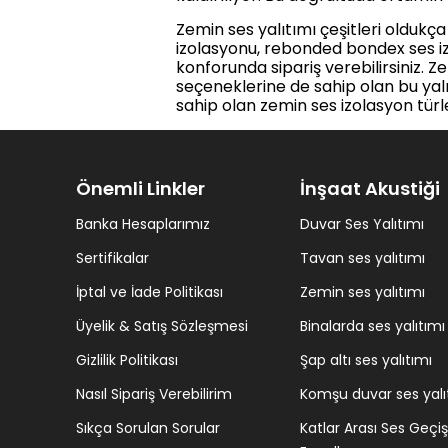
Zemin ses yalıtımı çeşitleri oldukç
izolasyonu, rebonded bondex ses izo
konforunda sipariş verebilirsiniz. Z
seçeneklerine de sahip olan bu yal
sahip olan zemin ses izolasyon türl
Önemli Linkler
İnşaat Akustiği
Banka Hesaplarımız
Duvar Ses Yalıtımı
Sertifikalar
Tavan ses yalıtımı
İptal ve İade Politikası
Zemin ses yalıtımı
Üyelik & Satış Sözleşmesi
Binalarda ses yalıtımı
Gizlilik Politikası
Şap altı ses yalıtımı
Nasıl Sipariş Verebilirim
Komşu duvar ses yalı
Sıkça Sorulan Sorular
Katlar Arası Ses Geçiş