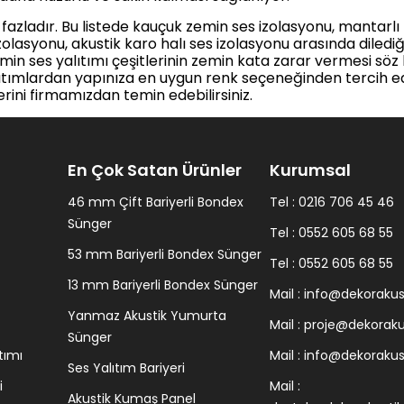
a fazladır. Bu listede kauçuk zemin ses izolasyonu, mantar
lasyonu, akustik karo halı ses izolasyonu arasında dilediğin
emin ses yalıtımı çeşitlerinin zemin kata zarar vermesi söz
ıtımlardan yapınıza en uygun renk seçeneğinden tercih edeb
erini firmamızdan temin edebilirsiniz.
En Çok Satan Ürünler
Kurumsal
46 mm Çift Bariyerli Bondex
Tel : 0216 706 45 46
Sünger
Tel : 0552 605 68 55
53 mm Bariyerli Bondex Sünger
Tel : 0552 605 68 55
13 mm Bariyerli Bondex Sünger
Mail :
info@dekorakus
Yanmaz Akustik Yumurta
Mail :
proje@dekoraku
Sünger
tımı
Mail :
info@dekorakust
Ses Yalıtım Bariyeri
i
Mail :
Akustik Kumaş Panel