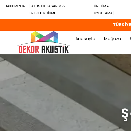
HAKKIMIZDA
| AKUSTİK TASARIM &
ÜRETİM &
PROJELENDİRME |
UYGULAMA |
TÜRKİYE
Anasayfa
Mağaza
Ş