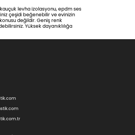
lı kauçuk levha izolasyonu, epdm ses
iz çeşidi beğenebilir ve evinizin
 konusu değildir. Geniş renk
ilirsiniz. Yüksek dayanıklılığa
tik.com
stik.com
ik.com.tr