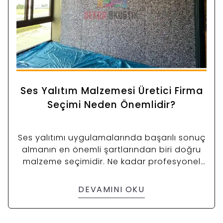
Ses Yalıtım Malzemesi Üretici Firma
Seçimi Neden Önemlidir?
Ses yalıtımı uygulamalarında başarılı sonuç
almanın en önemli şartlarından biri doğru
malzeme seçimidir. Ne kadar profesyonel
uygulama yapılırsa yapılsın, kullanılan
ürünlerin kalitesi düşükse istenen
DEVAMINI OKU
performans elde edilemez