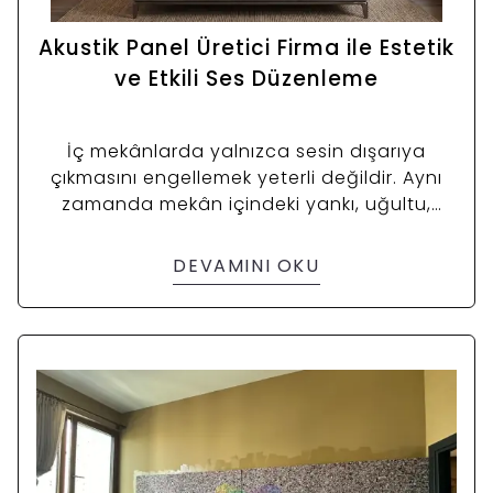
Akustik Panel Üretici Firma ile Estetik
ve Etkili Ses Düzenleme
İç mekânlarda yalnızca sesin dışarıya
çıkmasını engellemek yeterli değildir. Aynı
zamanda mekân içindeki yankı, uğultu,
çınlama ve ses karmaşasının da kontrol
altına alınması gerekir. Bu noktada akustik
DEVAMINI OKU
paneller devreye girer