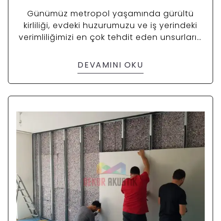
Günümüz metropol yaşamında gürültü
kirliliği, evdeki huzurumuzu ve iş yerindeki
verimliliğimizi en çok tehdit eden unsurların
başında geliyor. Komşu gürültüsü, trafik sesi
veya ev içindeki bir odayı stüdyoya
DEVAMINI OKU
dönüştürme isteği