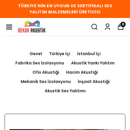
TÜRKİYE'NİN EN UYGUN VE SERTİFİKALI SES
YALITIM MALZEMELERİ ÜRETİCİSİ
0
Genel
Türkiye İçi
İstanbul İçi
Fabrika Ses İzolasyonu
Akustik Yankı Yalıtım
Ofis Akustiği
Hacim Akustiği
Mekanik Ses İzolasyonu
İnşaat Akustiği
Akustik Ses Yalıtımı