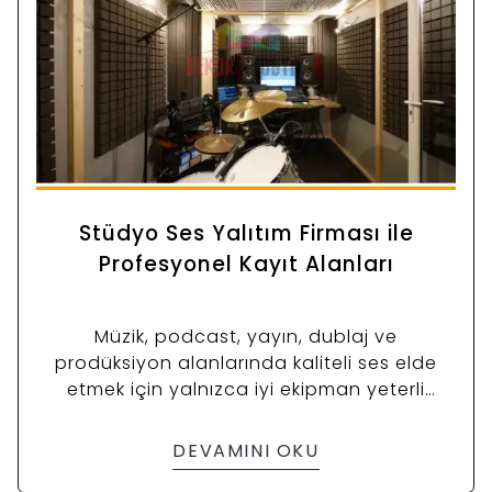
Stüdyo Ses Yalıtım Firması ile
Profesyonel Kayıt Alanları
Müzik, podcast, yayın, dublaj ve
prodüksiyon alanlarında kaliteli ses elde
etmek için yalnızca iyi ekipman yeterli
değildir. Mikrofon, ses kartı veya hoparlör
ne kadar kaliteli olursa olsun, mekân doğru
DEVAMINI OKU
yalıtılmamış ve akustik olarak