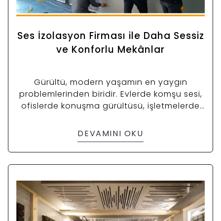
Ses İzolasyon Firması ile Daha Sessiz
ve Konforlu Mekânlar
Gürültü, modern yaşamın en yaygın
problemlerinden biridir. Evlerde komşu sesi,
ofislerde konuşma gürültüsü, işletmelerde
makine sesleri ve dış ortamlarda trafik
gürültüsü günlük yaşamı olumsuz etkiler.
DEVAMINI OKU