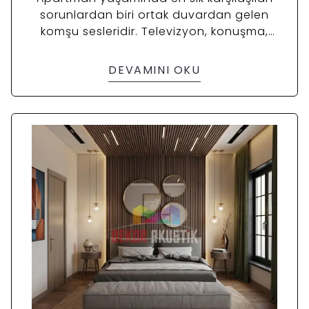
sorunlardan biri ortak duvardan gelen
komşu sesleridir. Televizyon, konuşma,
müzik, çocuk sesi veya günlük yaşam
gürültüleri zamanla rahatsız edici hale
DEVAMINI OKU
gelebilir