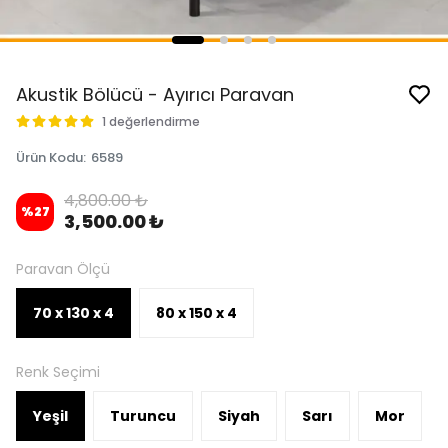
Akustik Bölücü - Ayırıcı Paravan
1 değerlendirme
Ürün Kodu
:
6589
4,800.00 ₺
%
27
3,500.00 ₺
Paravan Ölçü
70 x 130 x 4
80 x 150 x 4
Renk Seçimi
Yeşil
Turuncu
Siyah
Sarı
Mor