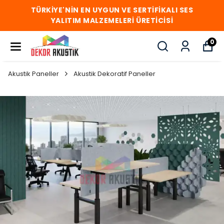
TÜRKİYE'NİN EN UYGUN VE SERTİFİKALI SES
YALITIM MALZEMELERİ ÜRETİCİSİ
0
Akustik Paneller
Akustik Dekoratif Paneller