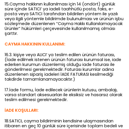
15.Cayma hakkının kullanılması için 14 (ondört) günlük
süre içinde SATICI’ ya iadeli taahhütlü posta, faks, e-
posta veya SATICI tarafından bildirilen yöntem ile yazılı
veya ilgili yöntemle bildirimde bulunulması ve ürünün işbu
sözleşmede düzenlenen “Cayma Hakkı Kullanılamayacak
Ürünler” hükümleri çerçevesinde kullanılmamış olması
şarttır.
CAYMA HAKKININ KULLANIMI:
16.3. kişiye veya ALICI’ ya teslim edilen ürünün faturası,
(İade edilmek istenen ürünün faturası kurumsal ise, iade
ederken kurumun düzenlemiş olduğu iade faturası ile
gönderilmesi gerekmektedir. Faturası kurumlar adına
düzenlenen sipariş iadeleri İADE FATURASI kesilmediği
takdirde tamamlanamayacaktır.)
17.İade formu, İade edilecek ürünlerin kutusu, ambalajı,
varsa standart aksesuarları ile eksiksiz ve hasarsız olarak
teslim edilmesi gerekmektedir.
İADE KOŞULLARI:
18.SATICI, cayma bildiriminin kendisine ulaşmasından
itibaren en geç 10 günlük süre içerisinde toplam bedeli ve