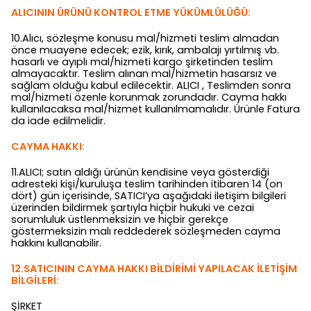
ALICININ ÜRÜNÜ KONTROL ETME YÜKÜMLÜLÜĞÜ:
10.Alıcı, sözleşme konusu mal/hizmeti teslim almadan
önce muayene edecek; ezik, kırık, ambalajı yırtılmış vb.
hasarlı ve ayıplı mal/hizmeti kargo şirketinden teslim
almayacaktır. Teslim alınan mal/hizmetin hasarsız ve
sağlam olduğu kabul edilecektir. ALICI , Teslimden sonra
mal/hizmeti özenle korunmak zorundadır. Cayma hakkı
kullanılacaksa mal/hizmet kullanılmamalıdır. Ürünle Fatura
da iade edilmelidir.
CAYMA HAKKI:
11.ALICI; satın aldığı ürünün kendisine veya gösterdiği
adresteki kişi/kuruluşa teslim tarihinden itibaren 14 (on
dört) gün içerisinde, SATICI’ya aşağıdaki iletişim bilgileri
üzerinden bildirmek şartıyla hiçbir hukuki ve cezai
sorumluluk üstlenmeksizin ve hiçbir gerekçe
göstermeksizin malı reddederek sözleşmeden cayma
hakkını kullanabilir.
12.SATICININ CAYMA HAKKI BİLDİRİMİ YAPILACAK İLETİŞİM
BİLGİLERİ:
ŞİRKET