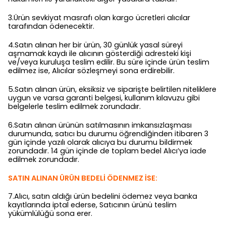
3.Ürün sevkiyat masrafı olan kargo ücretleri alıcılar
tarafından ödenecektir.
4.Satın alınan her bir ürün, 30 günlük yasal süreyi
aşmamak kaydı ile alıcının gösterdiği adresteki kişi
ve/veya kuruluşa teslim edilir. Bu süre içinde ürün teslim
edilmez ise, Alıcılar sözleşmeyi sona erdirebilir.
5.Satın alınan ürün, eksiksiz ve siparişte belirtilen niteliklere
uygun ve varsa garanti belgesi, kullanım kılavuzu gibi
belgelerle teslim edilmek zorundadır.
6.Satın alınan ürünün satılmasının imkansızlaşması
durumunda, satıcı bu durumu öğrendiğinden itibaren 3
gün içinde yazılı olarak alıcıya bu durumu bildirmek
zorundadır. 14 gün içinde de toplam bedel Alıcı’ya iade
edilmek zorundadır.
SATIN ALINAN ÜRÜN BEDELİ ÖDENMEZ İSE:
7.Alıcı, satın aldığı ürün bedelini ödemez veya banka
kayıtlarında iptal ederse, Satıcının ürünü teslim
yükümlülüğü sona erer.