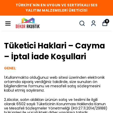
TÜRKİYE'NİN EN UYGUN VE SERTİFİKALI SES
YALITIM MALZEMELERİ ÜRETİCİSİ
0
Tüketici Haklari – Cayma
– İptal İade Koşullari
GENEL
:
1.Kullanmakta olduğunuz web sitesi üzerinden elektronik
ortamda sipariş verdiğiniz takdirde, size sunulan ön
bilgilendirme formunu ve mesafeli satış sözleşmesini
kabul etmiş sayılırsınız.
2.Alıcılar, satın aldıkları ürünün satış ve teslimi ile ilgili
olarak 6502 sayılı Tüketicinin Korunması Hakkında Kanun
ve Mesafeli Sözleşmeler Yönetmeliği (RG:27.11.2014/29188)
hükümleri ile yürürlükteki diğer yasalara tabidir.