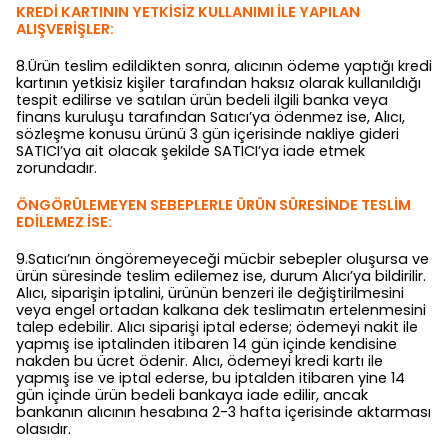
KREDİ KARTININ YETKİSİZ KULLANIMI İLE YAPILAN
ALIŞVERİŞLER:
8.Ürün teslim edildikten sonra, alıcının ödeme yaptığı kredi
kartının yetkisiz kişiler tarafından haksız olarak kullanıldığı
tespit edilirse ve satılan ürün bedeli ilgili banka veya
finans kuruluşu tarafından Satıcı’ya ödenmez ise, Alıcı,
sözleşme konusu ürünü 3 gün içerisinde nakliye gideri
SATICI’ya ait olacak şekilde SATICI’ya iade etmek
zorundadır.
ÖNGÖRÜLEMEYEN SEBEPLERLE ÜRÜN SÜRESİNDE TESLİM
EDİLEMEZ İSE:
9.Satıcı’nın öngöremeyeceği mücbir sebepler oluşursa ve
ürün süresinde teslim edilemez ise, durum Alıcı’ya bildirilir.
Alıcı, siparişin iptalini, ürünün benzeri ile değiştirilmesini
veya engel ortadan kalkana dek teslimatın ertelenmesini
talep edebilir. Alıcı siparişi iptal ederse; ödemeyi nakit ile
yapmış ise iptalinden itibaren 14 gün içinde kendisine
nakden bu ücret ödenir. Alıcı, ödemeyi kredi kartı ile
yapmış ise ve iptal ederse, bu iptalden itibaren yine 14
gün içinde ürün bedeli bankaya iade edilir, ancak
bankanın alıcının hesabına 2-3 hafta içerisinde aktarması
olasıdır.