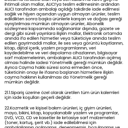
ihtimali olan mallar, ALICI’ya teslim edilmesinin ardından
ALICI tarafından ambalajı açıldığı takdirde iade edilmesi
sağlık ve hijyen açısından uygun olmayan ürünler, teslim
edildikten sonra başka ürünlerle karışan ve doğası gereği
ayrıştırılması mümkün olmayan ürünler, Abonelik
sözleşmesi kapsamında sağlananlar dışında, gazete ve
dergi gibi süreli yayınlara ilişkin mallar, Elektronik ortamda
anında ifa edilen hizmetler veya tüketiciye anında teslim
edilen gayrimaddi mallar, ile ses veya görüntü kayıtlarının,
kitap, dijital içerik, yazılım programlarının, veri
kaydedebilme ve veri depolama cihazlarının, bilgisayar
sarf malzemelerinin, ambalajının ALICI tarafından açılmış
olması halinde iadesi Yönetmelik gereği mümkün değildir.
Ayrıca Cayma hakkı süresi sona ermeden önce,
tüketicinin onayı ile ifasına başlanan hizmetlere ilişkin
cayma hakkının kullanılması da Yönetmelik gereği
mümkün değildir.
21.1.Sipariş üzerine özel olarak üretilen tüm ürün kalemleri
için iade koşulları geçerli değildir.
22.Kozmetik ve kişisel bakım ürünleri, iç giyim ürünleri,
mayo, bikini, kitap, kopyalanabilir yazılım ve programlar,
DVD, VCD, CD ve kasetler ile kırtasiye sarf malzemeleri
(toner, kartuş, şerit vb.) iade edilebilmesi için
ambalajlarının açılmamış, denenmemiş, bozulmamış ve