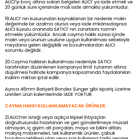
ALICI’yı borç altına sokan belgeleri ALICI’ ya iade etmek ve
20 günlük süre içerisinde malı iade almakla yükümlüdür.
19.ALICI’ nın kusurundan kaynaklanan bir nedenle malın
değerinde bir azalma olursa veya iade imkânsızlaşırsa
ALICI kusuru oranında SATICI’ nın zararlarını tazmin
etmekle yükümlüdür. Ancak cayma hakkı süresi içinde
malın veya ürünün usulüne uygun kullanılması sebebiyle
meydana gelen değişiklik ve bozulmalardan ALICI
sorumlu değildir.
20.Cayma hakkının kullanılması nedeniyle SATICI
tarafından düzenlenen kampanya limit tutarının altına
düşülmesi halinde kampanya kapsamında faydalanılan
indirim miktarı iptal edilir.
Ayrıca 46mm Bariyerli Bondex Sünger gibi sipariş üzerine
üretilen ürün kalemlerinde İADE YOKTUR.
CAYMA HAKKI KULLANILAMAYACAK ÜRÜNLER:
21.ALICI’nın isteği veya açıkça kişisel ihtiyaçları
doğrultusunda hazırlanan ve geri gönderilmeye müsait
olmayan, iç giyim alt parçaları, mayo ve bikini altları,
makyaj malzemeleri, tek kullanımlık ürünler, çabuk
bozulma tehlikesi olan veya son kullanma tarihi geçme