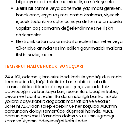
bilgisayar sarf malzemelerine ilişkin sözleşmeler.
.Belirli bir tarihte veya dönemde yapılması gereken,
konaklama, eşya taşıma, araba kiralama, yiyecek-
içecek tedariki ve eğlence veya dinlenme amacıyla
yapılan boş zamanın değerlendirilmesine ilişkin
sözleşmeler.
Elektronik ortamda anında ifa edilen hizmetler veya
tüketiciye anında teslim edilen gayrimaddi mallara
ilişkin sözleşmeler.
TEMERRÜT HALİ VE HUKUKİ SONUÇLARI
24.ALICI, ödeme işlemlerini kredi kartı ile yaptığı durumda
temerrüde düştüğü takdirde, kart sahibi banka ile
arasındaki kredi kartı sözleşmesi çerçevesinde faiz
ödeyeceğini ve bankaya karşı sorumlu olacağını kabul,
beyan ve taahhüt eder. Bu durumda ilgili banka hukuki
yollara başvurabilir; doğacak masrafları ve vekâlet
ücretini ALICI’dan talep edebilir ve her koşulda ALICI’nın
borcundan dolayı temerrüde düşmesi halinde, ALICI,
borcun gecikmeli ifasından dolayı SATICI’nın uğradığı
zarar ve ziyanını ödeyeceğini kabul eder.