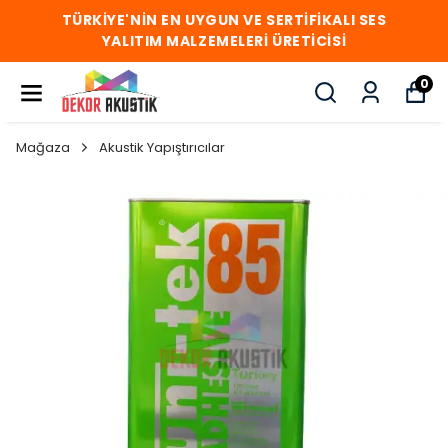
TÜRKİYE'NİN EN UYGUN VE SERTİFİKALI SES
YALITIM MALZEMELERİ ÜRETİCİSİ
0
Mağaza
Akustik Yapıştırıcılar