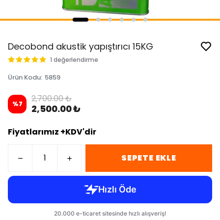
Decobond akustik yapıştırıcı 15KG
1 değerlendirme
Ürün Kodu
:
5859
2,700.00 ₺
%
7
2,500.00 ₺
Fiyatlarımız +KDV'dir
SEPETE EKLE