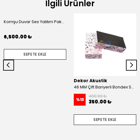
İlgili Ürünler
Komşu Duvar Ses Yalıtım Paketi (L)
6,500.00 ₺
SEPETE EKLE
Dekor Akustik
46 MM Çift Bariyerli Bondex Ses Yalıtım Süngeri 100x50 MM
400.00 ₺
%
13
350.00 ₺
SEPETE EKLE