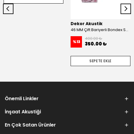
Dekor Akustik
46 MM Çift Bariyerli Bondex Ses Yalıtım Süngeri 100x50 MM
400.00 ₺
%
13
350.00 ₺
SEPETE EKLE
Önemli Linkler
İnşaat Akustiği
En Çok Satan Ürünler