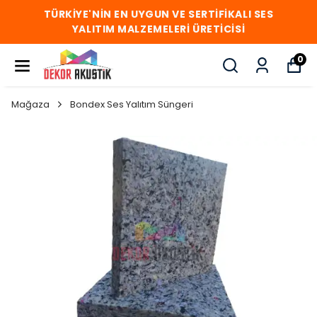
TÜRKİYE'NİN EN UYGUN VE SERTİFİKALI SES
YALITIM MALZEMELERİ ÜRETİCİSİ
0
Mağaza
Bondex Ses Yalıtım Süngeri