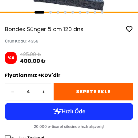
Bondex Sünger 5 cm 120 dns
Ürün Kodu
:
4356
425.00 ₺
%
6
400.00 ₺
Fiyatlarımız +KDV'dir
SEPETE EKLE
Hızlı Teslimat