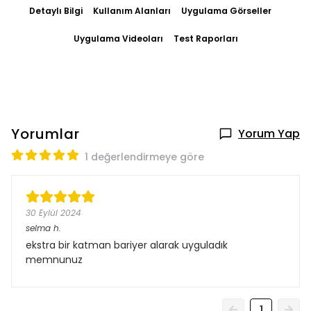
Detaylı Bilgi
Kullanım Alanları
Uygulama Görseller
Uygulama Videoları
Test Raporları
Yorumlar
Yorum Yap
1 değerlendirmeye göre
30 Eylül 2024
selma
h.
ekstra bir katman bariyer alarak uyguladık
memnunuz
1