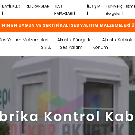
BAYİLİKLER
REFERANSLAR
TEST
İLETİŞİM
Türkiye İçi Hizm
|
|
RAPORLARI |
|
Bölgeleri |
'NİN EN UYGUN VE SERTİFİKALI SES YALITIM MALZEMELERİ Ü
Ses Yalıtım Malzemeleri
Akustik Süngerler
Akustik Kabinler
S.S.S.
Ses Yalıtımı
Konum
brika Kontrol Kab