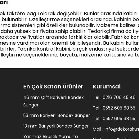
arı
rçok faktöre bağlı olarak değişebilir. Bunlar arasında kabin
bulunabilir. Özelleştirme seçenekleri arasında, kabinin boy
a sistemleri gibi özellikler bulunabilir. Malzeme kalitesi de 
ha yüksek bir fiyata sahip olabilir. Tedarikçi firma da fiya
tadır ve fiyatlar arasında farklılıklar olabilir.Fabrika kont
lmesine yardımcı olan önemli bir bileşendir. Bu kabini kullan
ebilirler. Fabrika kontrol kabini, birçok endüstriyel sektörde
elleştirme seçeneklerine, boyuta, malzeme kalitesine ve t
En Çok Satan Ürünler
Kurumsal
46 mm Çift Bariyerli Bondex
Tel : 0216 706 45 46
Sünger
Tel : 0552 605 68 55
53 mm Bariyerli Bondex Sünger
Tel : 0552 605 68 55
13 mm Bariyerli Bondex Sünger
Mail :
info@dekorakus
Yanmaz Akustik Yumurta