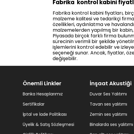
Fabrika kontrol kabini fiyatl
Fabrika kontrol kabini fiyatları, bi
malzeme kalitesi ve tedarikçi firma 
özellikleri, aydınlatma ve havalandırm
malzemelerden yapılmış bir kabin, da
Piyasada birçok farklı firma bulunmak
sürecinin verimli bir şekilde yöneti
işlemlerini kontrol edebilir ve izley
seçeneği sunar. Ancak, fiyatlar, öz
değişebilir.
Önemli Linkler
İnşaat Akustiği
Banka Hesaplarımız
Duvar Ses Yalıtımı
Sertifikalar
Tavan ses yalıtımı
İptal ve İade Politikası
Zemin ses yalıtımı
Üyelik & Satış Sözleşmesi
Binalarda ses yalıtımı