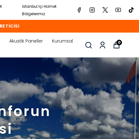
et
İstanbul İçi Hizmet
Bölgelerimiz
RETİCİSİ
Akustik Paneller
Kurumsal
0
onforun
si