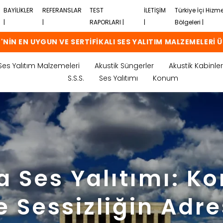
BAYİLİKLER
REFERANSLAR
TEST
İLETİŞİM
Türkiye İçi Hizm
|
|
RAPORLARI |
|
Bölgeleri |
'NİN EN UYGUN VE SERTİFİKALI SES YALITIM MALZEMELERİ Ü
Ses Yalıtım Malzemeleri
Akustik Süngerler
Akustik Kabinler
S.S.S.
Ses Yalıtımı
Konum
 Ses Yalıtımı: K
e Sessizliğin Adre