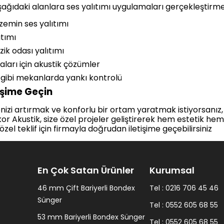
ağıdaki alanlara ses yalıtımı uygulamaları gerçekleştirme
 zemin ses yalıtımı
ıtımı
ik odası yalıtımı
aları için akustik çözümler
 gibi mekanlarda yankı kontrolü
işime Geçin
nizi artırmak ve konforlu bir ortam yaratmak istiyorsanız
or Akustik, size özel projeler geliştirerek hem estetik he
özel teklif için firmayla doğrudan iletişime geçebilirsiniz
En Çok Satan Ürünler
Kurumsal
46 mm Çift Bariyerli Bondex
Tel : 0216 706 45 46
Sünger
Tel : 0552 605 68 55
53 mm Bariyerli Bondex Sünger
Tel : 0552 605 68 55