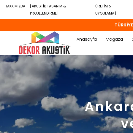
HAKKIMIZDA
| AKUSTİK TASARIM &
ÜRETİM &
PROJELENDİRME |
UYGULAMA |
TÜRKİYE
Anasayfa
Mağaza
Ankara
v