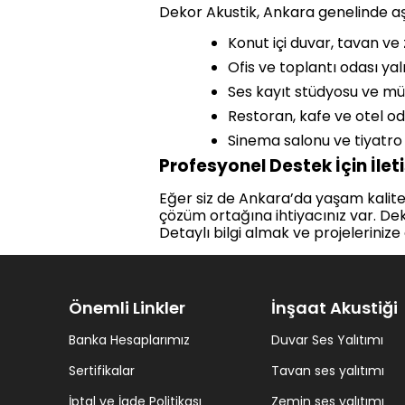
Dekor Akustik, Ankara genelinde aş
Konut içi duvar, tavan ve
Ofis ve toplantı odası yal
Ses kayıt stüdyosu ve müz
Restoran, kafe ve otel od
Sinema salonu ve tiyatro
Profesyonel Destek İçin İlet
Eğer siz de Ankara’da yaşam kalite
çözüm ortağına ihtiyacınız var. Dek
Detaylı bilgi almak ve projelerinize 
Önemli Linkler
İnşaat Akustiği
Banka Hesaplarımız
Duvar Ses Yalıtımı
Sertifikalar
Tavan ses yalıtımı
İptal ve İade Politikası
Zemin ses yalıtımı