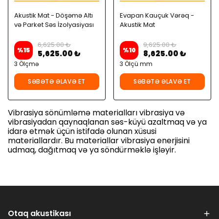
Akustik Mat - Döşəmə Altı
Evapan Kauçuk Vərəq -
və Parket Səs İzolyasiyası
Akustik Mat
6,625.00 ₺
9,625.00 ₺
%
15
%
10
5,625.00 ₺
8,625.00 ₺
3 Ölçmə
3 Ölçü mm
SƏBƏTƏ ƏLAVƏ ET
SƏBƏTƏ ƏLAVƏ ET
Vibrasiya sönümləmə materialları vibrasiya və
vibrasiyadan qaynaqlanan səs-küyü azaltmaq və ya
idarə etmək üçün istifadə olunan xüsusi
materiallardır. Bu materiallar vibrasiya enerjisini
udmaq, dağıtmaq və ya söndürməklə işləyir.
Otaq akustikası