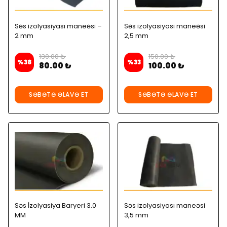
Səs izolyasiyası maneəsi –
Səs izolyasiyası maneəsi
2 mm
2,5 mm
130.00 ₺
150.00 ₺
%
38
%
33
80.00 ₺
100.00 ₺
SƏBƏTƏ ƏLAVƏ ET
SƏBƏTƏ ƏLAVƏ ET
Səs İzolyasiya Baryeri 3.0
Səs izolyasiyası maneəsi
MM
3,5 mm