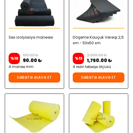
Səs izolyasiya maneəsi
Döşəmə Kauçuk Vərəqi 2,5
sm - 50x50 sm
100.00 ₺
2,000.00 ₺
%
10
%
13
90.00 ₺
1,750.00 ₺
4 maneə mm
4 rezin təbəqə ölçüsü
SƏBƏTƏ ƏLAVƏ ET
SƏBƏTƏ ƏLAVƏ ET