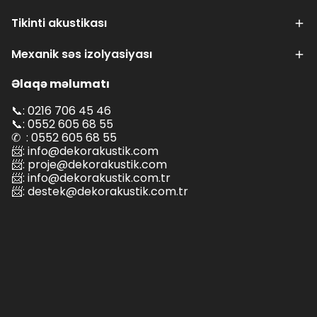
Tikinti akustikası
Mexanik səs izolyasiyası
Əlaqə məlumatı
📞: 0216 706 45 46
📞: 0552 605 68 55
✆ : 0552 605 68 55
📨:
info@dekorakustik.com
📨:
proje@dekorakustik.com
📨:
info@dekorakustik.com.tr
📨:
destek@dekorakustik.com.tr