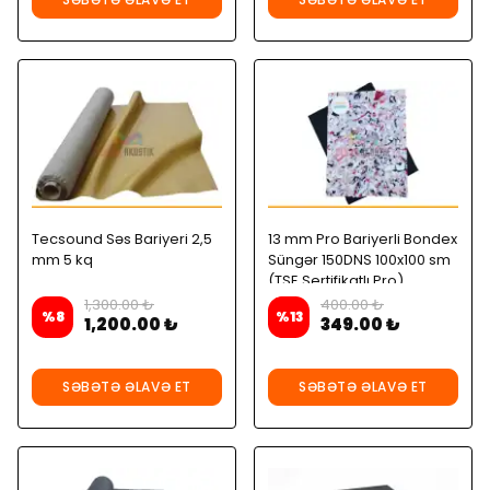
Tecsound Səs Bariyeri 2,5
13 mm Pro Bariyerli Bondex
mm 5 kq
Süngər 150DNS 100x100 sm
(TSE Sertifikatlı Pro)
1,300.00 ₺
400.00 ₺
%
8
%
13
1,200.00 ₺
349.00 ₺
SƏBƏTƏ ƏLAVƏ ET
SƏBƏTƏ ƏLAVƏ ET