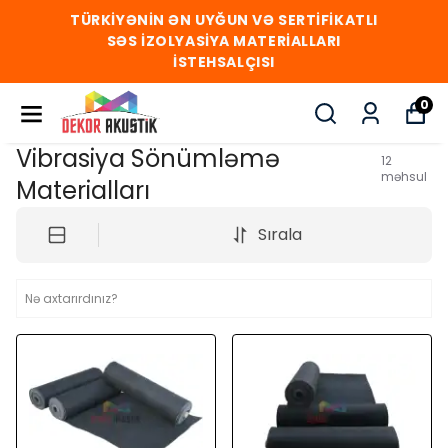
TÜRKİYƏNİN ƏN UYĞUN VƏ SERTİFİKATLI
SƏS İZOLYASİYA MATERİALLARI
İSTEHSALÇISI
0
Vibrasiya Sönümləmə
12
məhsul
Materialları
Sırala