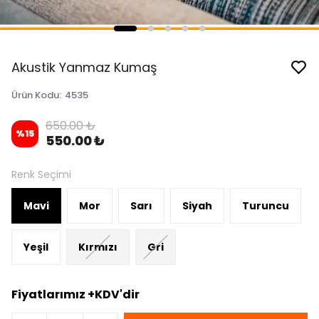
Akustik Yanmaz Kumaş
Ürün Kodu
:
4535
650.00 ₺
%
15
550.00 ₺
Renk Seçimi
Mavi
Mor
Sarı
Siyah
Turuncu
Yeşil
Kırmızı
Gri
Fiyatlarımız +KDV'dir