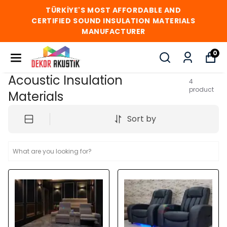
TÜRKİYE'S MOST AFFORDABLE AND
CERTIFIED SOUND INSULATION MATERIALS
MANUFACTURER
0
Acoustic Insulation
4
product
Materials
Sort by