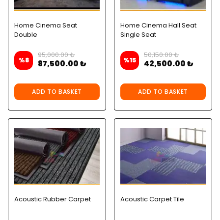
Home Cinema Seat
Home Cinema Hall Seat
Double
Single Seat
95,000.00 ₺
50,150.00 ₺
%
8
%
15
87,500.00 ₺
42,500.00 ₺
ADD TO BASKET
ADD TO BASKET
Acoustic Rubber Carpet
Acoustic Carpet Tile