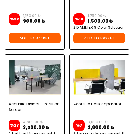
1,150.00 ₺
1,750.00 ₺
%
22
%
14
900.00 ₺
1,500.00 ₺
2 DIAMETER 8 Color Selection
ADD TO BASKET
ADD TO BASKET
Acoustic Divider - Partition
Acoustic Desk Separator
Screen
4,800.00 ₺
3,000.00 ₺
%
27
%
7
3,500.00 ₺
2,800.00 ₺
2 Partition Measurement 8
2 Separator Measurement 8