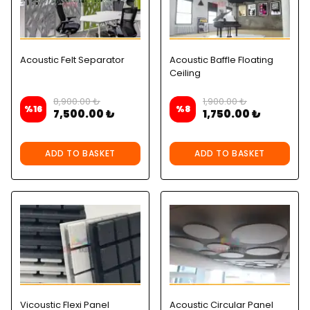
Acoustic Felt Separator
Acoustic Baffle Floating
Ceiling
8,900.00 ₺
1,900.00 ₺
%
16
%
8
7,500.00 ₺
1,750.00 ₺
ADD TO BASKET
ADD TO BASKET
Vicoustic Flexi Panel
Acoustic Circular Panel