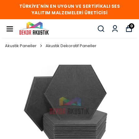
TÜRKİYE'NİN EN UYGUN VE SERTİFİKALI SES
YALITIM MALZEMELERİ ÜRETİCİSİ
0
Akustik Paneller
Akustik Dekoratif Paneller