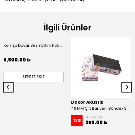
İlgili Ürünler
Komşu Duvar Ses Yalıtım Paketi (L)
6,500.00 ₺
SEPETE EKLE
Dekor Akustik
46 MM Çift Bariyerli Bondex Ses Yalıtım Süngeri 100x50 MM
400.00 ₺
%
13
350.00 ₺