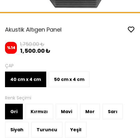
Akustik Altıgen Panel
1,750.00 ₺
%
14
1,500.00 ₺
ÇAP
40 cm x 4 cm
50 cm x 4 cm
Renk Seçimi
Gri
Kırmızı
Mavi
Mor
Sarı
Siyah
Turuncu
Yeşil