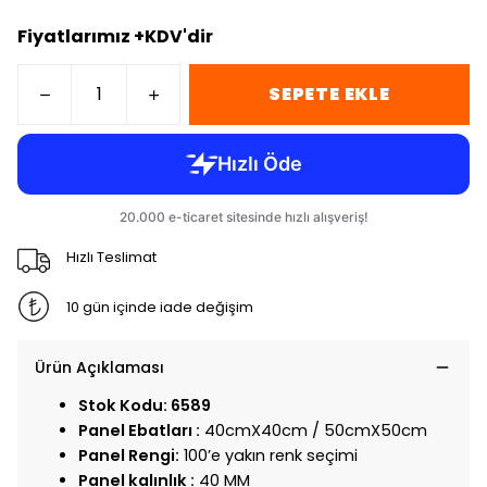
Fiyatlarımız +KDV'dir
SEPETE EKLE
Hızlı Teslimat
10 gün içinde iade değişim
Ürün Açıklaması
Stok Kodu: 6589
Panel Ebatları :
40cmX40cm / 50cmX50cm
Panel Rengi:
100’e yakın renk seçimi
Panel kalınlık :
40 MM